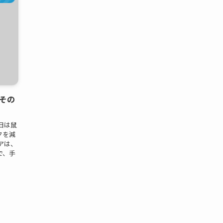
その
日は鼠
クを減
アは、
で、手