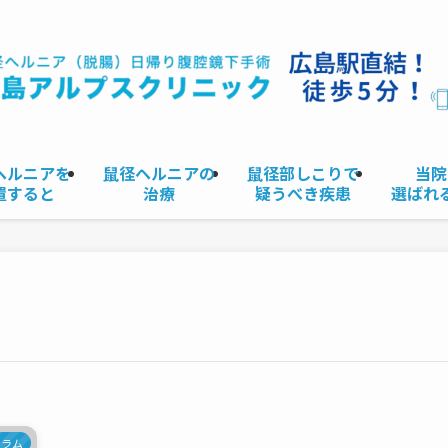
ヘルニアを
鼠径ヘルニアの
鼠径部しこりで
当院
置すると
治療
疑うべき疾患
選ばれ
コラム