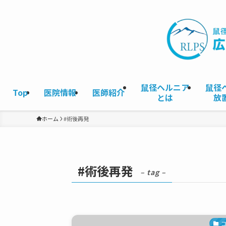
鼠径ヘルニア
鼠径
Top
医院情報
医師紹介
とは
放
ホーム
#術後再発
#術後再発
– tag –