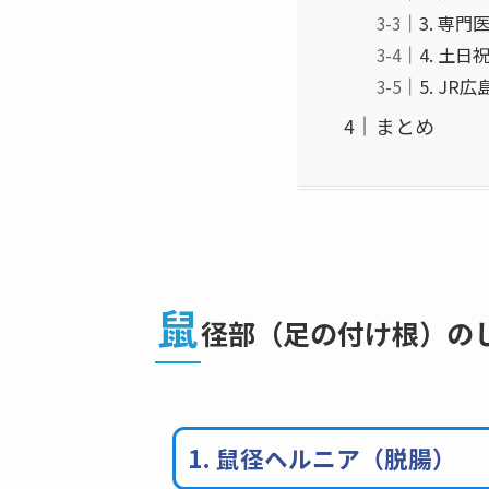
3. 専
4. 土
5. J
まとめ
鼠
径部（足の付け根）の
1. 鼠径ヘルニア（脱腸）