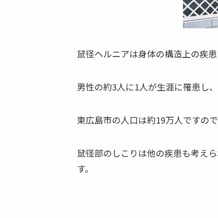
鼠径ヘルニアは身体の構造上の疾患
男性の約3人に1人が生涯に罹患し、
東広島市の人口は約19万人ですの
鼠径部のしこりは他の疾患も考えら
す。