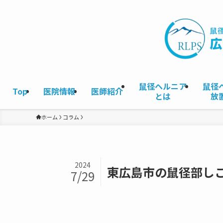
鼠径ヘルニア
鼠径
Top
医院情報
医師紹介
とは
放
ホーム
コラム
2024
東広島市の鼠径部し
7/29