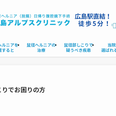
ヘルニアを
鼠径ヘルニアの
鼠径部しこりで
当院
置すると
治療
疑うべき疾患
選ばれ
こりでお困りの方