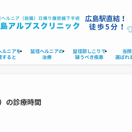
ヘルニアを
鼠径ヘルニアの
鼠径部しこりで
当院
置すると
治療
疑うべき疾患
選ばれ
）の診療時間