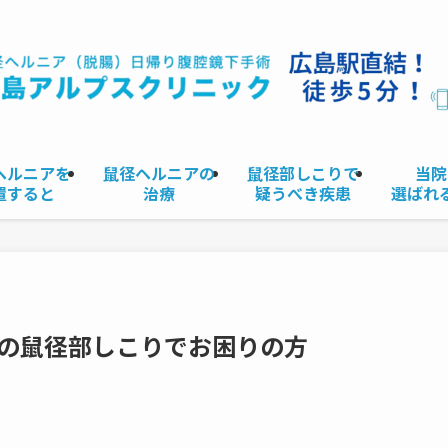
ヘルニアを
鼠径ヘルニアの
鼠径部しこりで
当院
置すると
治療
疑うべき疾患
選ばれ
の鼠径部しこりでお困りの方