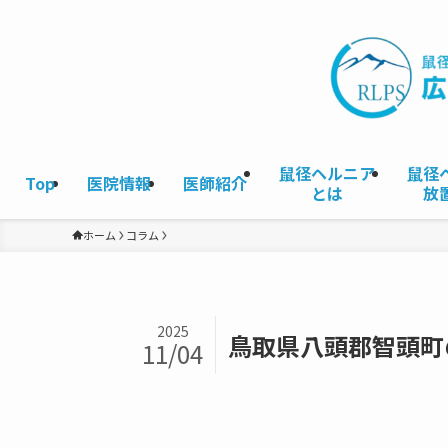
鼠径ヘルニア
鼠径
Top
医院情報
医師紹介
とは
放
ホーム
コラム
2025
鳥取県八頭郡智頭町
11/04