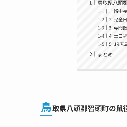
鳥取県八頭
1. 術
2. 完
3. 専
4. 土
5. J
まとめ
鳥
取県八頭郡智頭町の鼠