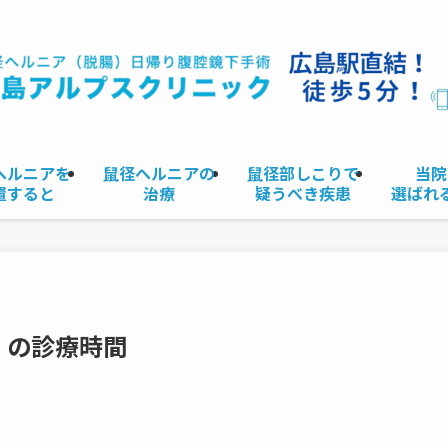
ヘルニアを
鼠径ヘルニアの
鼠径部しこりで
当院
置すると
治療
疑うべき疾患
選ばれ
）の診療時間