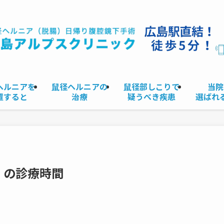
ヘルニアを
鼠径ヘルニアの
鼠径部しこりで
当院
置すると
治療
疑うべき疾患
選ばれ
）の診療時間